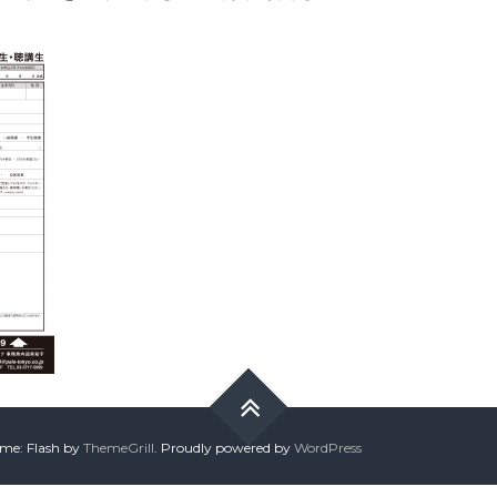
me: Flash by
ThemeGrill
. Proudly powered by
WordPress