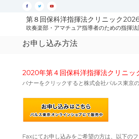
Skip
Facebook
Twitter
YouTube
to
第８回保科洋指揮法クリニック2026 4/
content
吹奏楽部・アマチュア指導者のための指揮法
お申し込み方法
2020年第４回保科洋指揮法クリニ
バナーをクリックすると株式会社パルス東京
Faxにてお申し込みをご希望の方は、以下の