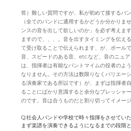
答）難しい質問ですが、私が初めて接するバ
（全てのバンドに通用するかどうか分かりま
ンスの音を出して欲しいのか」を必ず考えま
ますので、、、。音を出すタイミングを伝え
て受け取ることで伝えられます、が、ボール
音、スピードのある音、etc.など、音のニュ
は、指揮者は有能なパントマイムの役者のよ
なりません。その方法は数限りなくバリエー
る演奏家である所以です）が、まずは指揮者
ることにばかり意識すると余分なプレッシャ
のです。音は合うものだと割り切ってイメー
Q:社会人バンドや学校で時々指揮をさせてい
まず楽譜を演奏できるようになるまでの段階