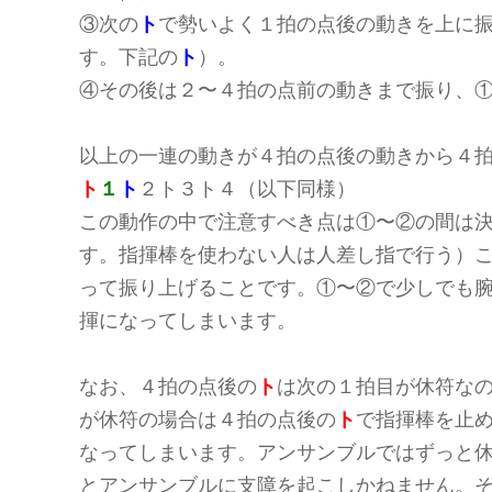
③次の
ト
で勢いよく１拍の点後の動きを上に
す。下記の
ト
）。
④その後は２〜４拍の点前の動きまで振り、
以上の一連の動きが４拍の点後の動きから４拍
ト
１
ト
２ト３ト４（以下同様）
この動作の中で注意すべき点は①〜②の間は
す。指揮棒を使わない人は人差し指で行う）
って振り上げることです。①〜②で少しでも
揮になってしまいます。
なお、４拍の点後の
ト
は次の１拍目が休符な
が休符の場合は４拍の点後の
ト
で指揮棒を止
なってしまいます。アンサンブルではずっと
とアンサンブルに支障を起こしかねません。