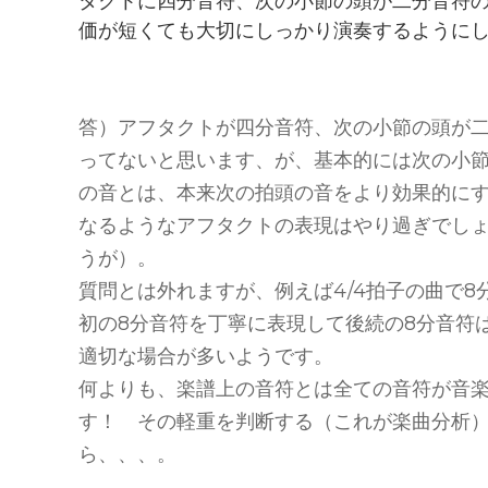
タクトに四分音符、次の小節の頭が二分音符
価が短くても大切にしっかり演奏するように
答）アフタクトが四分音符、次の小節の頭が
ってないと思います、が、基本的には次の小
の音とは、本来次の拍頭の音をより効果的に
なるようなアフタクトの表現はやり過ぎでし
うが）。
質問とは外れますが、例えば4/4拍子の曲で
初の8分音符を丁寧に表現して後続の8分音符
適切な場合が多いようです。
何よりも、楽譜上の音符とは全ての音符が音
す！ その軽重を判断する（これが楽曲分析
ら、、、。