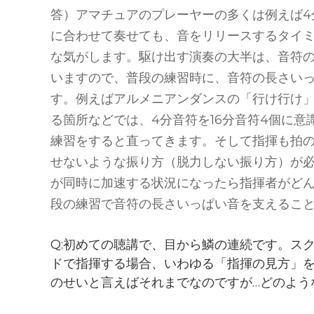
答）アマチュアのプレーヤーの多くは例えば4
に合わせて奏せても、音をリリースするタイ
な気がします。駆け出す演奏の大半は、音符
いますので、普段の練習時に、音符の長さい
す。例えばアルメニアンダンスの「行け行け」の
る箇所などでは、4分音符を16分音符4個に意
練習をすると直ってきます。そして指揮も拍
せないような振り方（脱力しない振り方）が必
が同時に加速する状況になったら指揮者がど
段の練習で音符の長さいっぱい音を支えるこ
Q:初めての聴講で、目から鱗の連続です。ス
ドで指揮する場合、いわゆる「指揮の見方」
のせいと言えばそれまでなのですが…どのよう