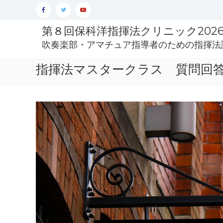
Skip
Facebook
Twitter
YouTube
to
第８回保科洋指揮法クリニック2026 4/
content
吹奏楽部・アマチュア指導者のための指揮法
指揮法マスタークラス 質問回