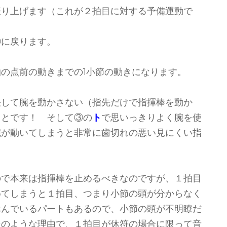
振り上げます（これが２拍目に対する予備運動で
①に戻ります。
の点前の動きまでの1小節の動きになります。
決して腕を動かさない（指先だけで指揮棒を動か
ことです！ そして③の
ト
で思いっきりよく腕を使
腕が動いてしまうと非常に歯切れの悪い見にくい指
ので本来は指揮棒を止めるべきなのですが、１拍目
めてしまうと１拍目、つまり小節の頭が分からなく
休んでいるパートもあるので、小節の頭が不明瞭だ
そのような理由で、１拍目が休符の場合に限って音