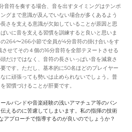
分音符を奏する場合、音を出すタイミングはテンポ
ミングまで意識が及んでいない場合が多くあるよう
の長さを支える意識が欠如していることが原因と思
っぱいに音を支える習慣を訓練すると良いと思いま
264〜266小節で全員が4分音符の掛け合いをす
識させてその４個の16分音符を全部テヌートさせる
の頭だけではなく、音符の長さいっぱい音を減衰さ
要です。ただし、基本的に50名ほどのプレイヤー
んなに頑張っても勢いは止められないでしょう。普
とを習慣づけることが肝要です。
クールバンドや音楽経験の浅いアマチュア等のバン
を伝えるのに苦慮してしまいます。私の指揮の技術
なアプローチで指導するのが良いのでしょうか？